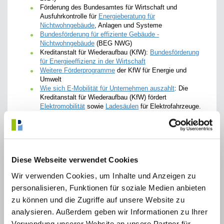
Förderung des Bundesamtes für Wirtschaft und
Ausfuhrkontrolle für
Energieberatung für
Nichtwohngebäude
, Anlagen und Systeme
Bundesförderung für effiziente Gebäude -
Nichtwohngebäude
(BEG NWG)
Kreditanstalt für Wiederaufbau (KfW):
Bundesförderung
für Energieeffizienz in der Wirtschaft
Weitere Förderprogramme
der KfW für Energie und
Umwelt
Wie sich E-Mobilität für Unternehmen auszahlt
: Die
Kreditanstalt für Wiederaufbau (KfW) fördert
Elektromobilität
sowie
Ladesäulen
für Elektrofahrzeuge.
Mit dem
KfW-Umweltprogramm
werden Investitionen in
Umwelt­schutz und Nach­haltigkeit gefördert.
Das Bundesministerium für Wirtschaft und Klimaschutz
(BMWK) fördert
Unternehmensberatungen für KMU
s,
auch hinsichtlich Nachhaltigkeit und Umweltschutz.
Diese Webseite verwendet Cookies
Wir verwenden Cookies, um Inhalte und Anzeigen zu
Maßnahmen der bayerischen
personalisieren, Funktionen für soziale Medien anbieten
Staatsregierung
zu können und die Zugriffe auf unsere Website zu
analysieren. Außerdem geben wir Informationen zu Ihrer
Mit der Idee, Betriebe, Unternehmer und staatliche Einrichtungen
zu motivieren, betrieblichen Umweltschutz über das Maß der
Verwendung unserer Website an unsere Partner für