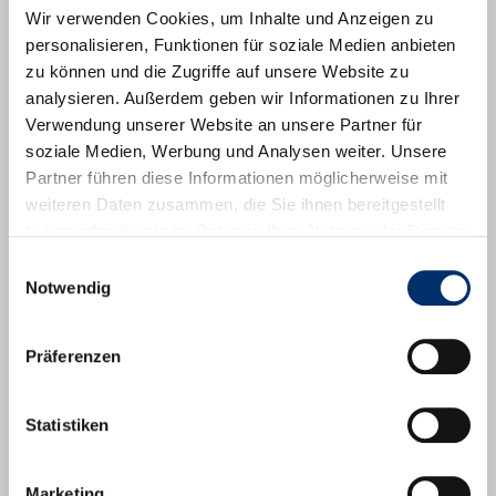
Wir verwenden Cookies, um Inhalte und Anzeigen zu
personalisieren, Funktionen für soziale Medien anbieten
zu können und die Zugriffe auf unsere Website zu
analysieren. Außerdem geben wir Informationen zu Ihrer
Verwendung unserer Website an unsere Partner für
soziale Medien, Werbung und Analysen weiter. Unsere
Partner führen diese Informationen möglicherweise mit
weiteren Daten zusammen, die Sie ihnen bereitgestellt
haben oder die sie im Rahmen Ihrer Nutzung der Dienste
Weitere Gremien
gesammelt haben.
Einwilligungsauswahl
Behindertenbeirat, Jugendbeirat,
Notwendig
Seniorenbeirat und Umweltbeirat sind
beratende Gremien der Stadt Puchheim.
Es finden regelmäßige öffentliche
Präferenzen
Sitzungen der Beiräte statt. Informieren
Sie sich hier über die Arbeit der Gremien.
Statistiken
Marketing