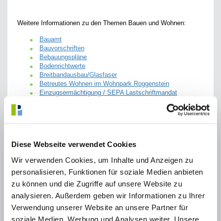
Weitere Informationen zu den Themen Bauen und Wohnen:
Bauamt
Bauvorschriften
Bebauungspläne
Bodenrichtwerte
Breitbandausbau/Glasfaser
Betreutes Wohnen im Wohnpark Roggenstein
Einzugsermächtigung / SEPA Lastschriftmandat
Grundbuchamt
Grundsteuer
Mietspiegel
Antrag auf eine Sozialwohnung
Fachstelle Wohnen - Verhinderung von Obdachlosigkei
Diese Webseite verwendet Cookies
Wohngeldantrag
Zweckentfremdung von Wohnraum
Wir verwenden Cookies, um Inhalte und Anzeigen zu
personalisieren, Funktionen für soziale Medien anbieten
zu können und die Zugriffe auf unsere Website zu
Kontakt
analysieren. Außerdem geben wir Informationen zu Ihrer
Verwendung unserer Website an unsere Partner für
Bauverwaltung
Stadt Puchheim
soziale Medien, Werbung und Analysen weiter. Unsere