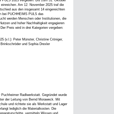
 PULS 2025 vergeben. Bis zum 31. Oktober
 einreichen. Am 12. November 2025 traf die
tschied aus den insgesamt 14 eingereichten
ehen bei PUCHHEIMS PULS das
cht werden Menschen oder Institutionen, die
m Nutzen und hoher Nachhaltigkeit engagieren
er Preis wird in drei Kategorien vergeben:
v.l.): Peter Münster, Christine Cröniger,
 Brinkschröder und Sophia Drexler
er Puchheimer Radlwerkstatt. Gegründet wurde
unter der Leitung von Bernd Moraweck. Mit
chule und richtete sie als Werkstatt und Lager
langt lediglich die Materialkosten. Die
eparaturschritte, vermitteln Wissen und