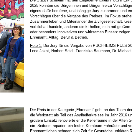
Die Stadt Puchheim hat den Engagementpreis PUCHHEIMS
2025 konnten die Bürgerinnen und Bürger hierzu Vorschläge
eigens dafür berufene, unabhängige Jury zusammen und en
Vorschlägen über die Vergabe des Preises. Im Fokus st
Zusammenleben und Miteinander der Zivilgesellschaft. Gesu
vorbildhaft handeln, anderen direkt helfen, sich mit große
oder besonders innovativen und wirksamen Einsatz zeigen. D
Ehrenamt, Alltag, Beruf & Betrieb.
Foto 1:
Die Jury für die Vergabe von PUCHHEIMS PULS 2025 (
Lena Jakat, Norbert Seidl, Franziska Baumann, Dr. Michael
Der Preis in der Kategorie „Ehrenamt“ geht an das Team d
die Werkstatt als Teil des Asylhelferkreises im Jahr 2016 
großem Einsatz renovierte er die Kellerräume in der Alten S
ein. Seitdem repariert ein festes Kernteam Fahrräder und ver
Ehrenamtlichen nehmen sich Zeit für Gespräche, erklären R