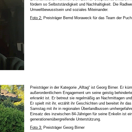
fördern so Selbstständigkeit und Nachhaltigkeit. Die Radlwer
Umweltbewusstsein und soziales Miteinander.
Foto 2:
Preisträger Bernd Moraweck für das Team der Puch
Preisträger in der Kategorie „Alltag“ ist Georg Birner. Er kü
außerordentlichem Engagement um seine geistig behinderte E
erkrankt ist. Er betreut sie regelmäßig an Nachmittagen
Er spielt mit ihr, erzählt ihr Geschichten und bereitet ihr d
Samstag mit ihr in regionalen Überlandbussen umhergefahr
Einsatz des inzwischen 84-Jährigen für seine Enkelin ist ei
generationenübergreifende Unterstützung.
Foto 3:
Preisträger Georg Birner