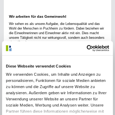
Wir arbeiten für das Gemeinwohl
Wir sehen es als unsere Aufgabe, die Lebensqualität und das
Wohl der Menschen in Puchheim zu fördern. Dabei beziehen wir
die Einwohnerinnen und Einwohner aktiv mit ein. Dies macht
unsere Tätigkeit nicht nur wirkungsvoll, sondern auch besonders
sinnstiftend.
Wir gestalten Gegenwart und Zukunft
Wir bewahren Bestehendes und entwickeln unsere Stadt
nachhaltig weiter. Indem wir uns an innovativen Programmen und
Diese Webseite verwendet Cookies
Netzwerken wie z. B. Engagierte Stadt, Kinderfreundliche
Kommune und Fairtrade-Stadt beteiligen, setzen wir qualitative
Wir verwenden Cookies, um Inhalte und Anzeigen zu
Standards und schärfen in sichtbarer Weise das Profil der Stadt.
personalisieren, Funktionen für soziale Medien anbieten
Wir sind offen für neue Ideen und setzen auf agile
zu können und die Zugriffe auf unsere Website zu
Herangehensweisen.
analysieren. Außerdem geben wir Informationen zu Ihrer
Wir sind ein starkes Team
Verwendung unserer Website an unsere Partner für
soziale Medien, Werbung und Analysen weiter. Unsere
Unsere Mitarbeitenden arbeiten engagiert, selbstständig und
verantwortungsbewusst. Darüber hinaus begreifen sie sich als
Partner führen diese Informationen möglicherweise mit
Teil des Teams und bringen ihre Stärken ein. Wir legen Wert auf