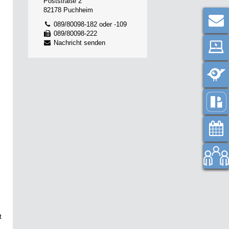
Poststraße 2
82178 Puchheim
089/80098-182 oder -109
089/80098-222
Nachricht senden
t