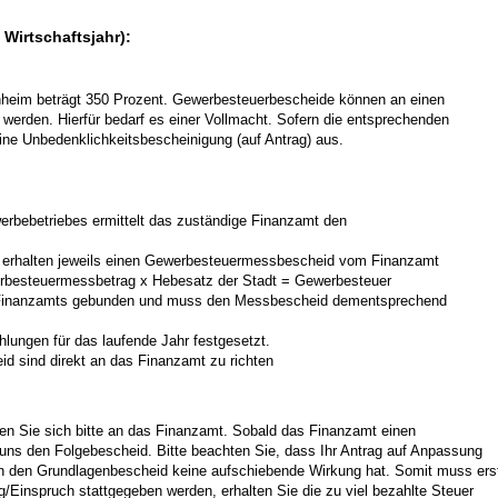
 Wirtschaftsjahr):
hheim beträgt 350 Prozent. Gewerbesteuerbescheide können an einen
t werden. Hierfür bedarf es einer Vollmacht. Sofern die entsprechenden
 eine Unbedenklichkeitsbescheinigung (auf Antrag) aus.
erbebetriebes ermittelt das zuständige Finanzamt den
t erhalten jeweils einen Gewerbesteuermessbescheid vom Finanzamt
rbesteuermessbetrag x Hebesatz der Stadt = Gewerbesteuer
es Finanzamts gebunden und muss den Messbescheid dementsprechend
lungen für das laufende Jahr festgesetzt.
 sind direkt an das Finanzamt zu richten
n Sie sich bitte an das Finanzamt. Sobald das Finanzamt einen
 uns den Folgebescheid. Bitte beachten Sie, dass Ihr Antrag auf Anpassung
n den Grundlagenbescheid keine aufschiebende Wirkung hat. Somit muss ers
ag/Einspruch stattgegeben werden, erhalten Sie die zu viel bezahlte Steuer