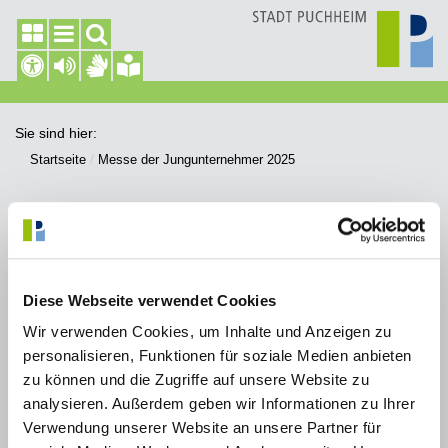
Sie sind hier:
Startseite
Messe der Jungunternehmer 2025
Messe der Jungunternehmer 2025
Diese Webseite verwendet Cookies
Unternehmer:innen, die ihr Unternehmen nach dem 1. Januar
2018 gegründet haben, sind herzlich eingeladen, sich bis zum
Wir verwenden Cookies, um Inhalte und Anzeigen zu
21. Februar zur Teilnahme an der Messe der Jungunternehmer
personalisieren, Funktionen für soziale Medien anbieten
anzumelden. Die Veranstaltung besteht aus zwei Teilen: Der
zu können und die Zugriffe auf unsere Website zu
Workshop zur Vorbereitung ihrer Präsentation auf der FFB-Schau
findet am 4. April 2025 im Landratsamt Fürstenfeldbruck statt.
analysieren. Außerdem geben wir Informationen zu Ihrer
Die Messe der Jungunternehmer, auf der sich die Unternehmen
Verwendung unserer Website an unsere Partner für
mit ihrem Stand präsentieren können, findet am 17. und 18. Mai