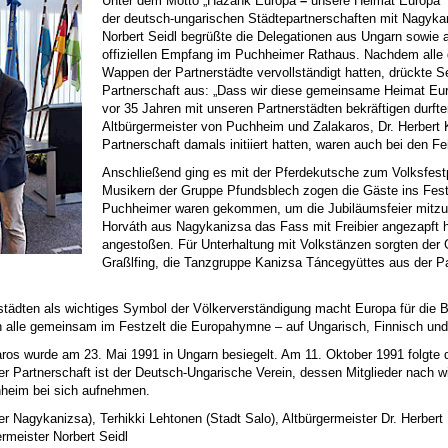
Unter dem Motto „Hazánk Europa
–
unsere Heimat Europa“ 
der deutsch-ungarischen Städtepartnerschaften mit Nagyka
Norbert Seidl begrüßte die Delegationen aus Ungarn sowie 
offiziellen Empfang im Puchheimer Rathaus. Nachdem alle d
Wappen der Partnerstädte vervollständigt hatten, drückte Se
Partnerschaft aus: „Dass wir diese gemeinsame Heimat Eu
vor 35 Jahren mit unseren Partnerstädten bekräftigen durften
Altbürgermeister von Puchheim und Zalakaros, Dr. Herbert 
Partnerschaft damals initiiert hatten, waren auch bei den Fei
Anschließend ging es mit der Pferdekutsche zum Volksfestp
Musikern der Gruppe Pfundsblech zogen die Gäste ins Fest
Puchheimer waren gekommen, um die Jubiläumsfeier mitzu
Horváth aus Nagykanizsa das Fass mit Freibier angezapft 
angestoßen. Für Unterhaltung mit Volkstänzen sorgten de
Graßlfing, die Tanzgruppe Kanizsa Táncegyüttes aus der P
tädten als wichtiges Symbol der Völkerverständigung macht Europa für die Bü
alle gemeinsam im Festzelt die Europahymne – auf Ungarisch, Finnisch und
ros wurde am 23. Mai 1991 in Ungarn besiegelt. Am 11. Oktober 1991 folgte 
r Partnerschaft ist der Deutsch-Ungarische Verein, dessen Mitglieder nach w
heim bei sich aufnehmen.
er Nagykanizsa), Terhikki Lehtonen (Stadt Salo), Altbürgermeister Dr. Herbert 
rmeister Norbert Seidl