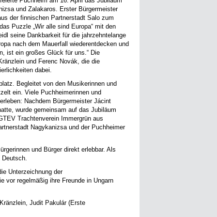
feierte Puchheim am 16. April das Jubiläum
nizsa und Zalakaros. Erster Bürgermeister
aus der finnischen Partnerstadt Salo zum
as Puzzle „Wir alle sind Europa“ mit den
idl seine Dankbarkeit für die jahrzehntelange
ropa nach dem Mauerfall wiederentdecken und
, ist ein großes Glück für uns.“ Die
Kränzlein und Ferenc Novák, die die
erlichkeiten dabei.
latz. Begleitet von den Musikerinnen und
zelt ein. Viele Puchheimerinnen und
erleben: Nachdem Bürgermeister Jácint
hatte, wurde gemeinsam auf das Jubiläum
r GTEV Trachtenverein Immergrün aus
artnerstadt Nagykanizsa und der Puchheimer
rgerinnen und Bürger direkt erlebbar. Als
 Deutsch.
die Unterzeichnung der
ie vor regelmäßig ihre Freunde in Ungarn
Kränzlein, Judit Pakulár (Erste