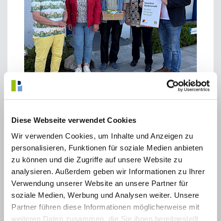
Am 27. April 2026 wurden Carola und Armin Beck im Haus der
Begegnung von Erstem Bürgermeister Norbert Seidl als „Beste
Diese Webseite verwendet Cookies
Nachbarn“ ausgezeichnet. Die Ehrung fand in kleinem Kreis statt
und wurde im Anschluss bei einer gemütlichen Runde mit Kaffee
Wir verwenden Cookies, um Inhalte und Anzeigen zu
und Kuchen fortgesetzt. Dabei entstand ein angenehmer und
personalisieren, Funktionen für soziale Medien anbieten
persönlicher Austausch über die eigenen Erfahrungen und das
zu können und die Zugriffe auf unsere Website zu
nachbarschaftliche Engagement zwischen Norbert Seidl, dem
Ehepaar Beck sowie Angelika Brach, die die beiden für die
analysieren. Außerdem geben wir Informationen zu Ihrer
Auszeichnung vorgeschlagen hatte.
Verwendung unserer Website an unsere Partner für
Norbert Seidl überreichte einen Präsentkorb mit Puchheimer
soziale Medien, Werbung und Analysen weiter. Unsere
Spezialitäten sowie eine Glückwunschkarte. Zusätzlich erhielten
Partner führen diese Informationen möglicherweise mit
Carola und Armin Beck – ebenso wie Angelika Brach – einen
weiteren Daten zusammen, die Sie ihnen bereitgestellt
Gutschein für eine Ausflugsfahrt mit der Puchheimer Rikscha.