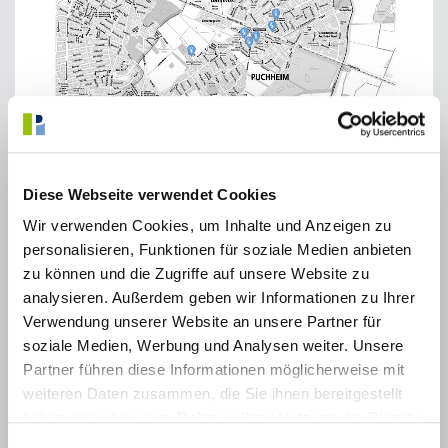
Diese Webseite verwendet Cookies
Wir verwenden Cookies, um Inhalte und Anzeigen zu
personalisieren, Funktionen für soziale Medien anbieten
zu können und die Zugriffe auf unsere Website zu
analysieren. Außerdem geben wir Informationen zu Ihrer
Verwendung unserer Website an unsere Partner für
soziale Medien, Werbung und Analysen weiter. Unsere
Partner führen diese Informationen möglicherweise mit
Am 11. Juni fand der bundesweite Hitzeaktionstag unter dem
weiteren Daten zusammen, die Sie ihnen bereitgestellt
Motto „Gemeinsam vorsorgen für Extremhitze“ statt. Initiatoren
haben oder die sie im Rahmen Ihrer Nutzung der Dienste
sind die Bundesärztekammer, die Deutsche Allianz Klimawandel
gesammelt haben.
und Gesundheit e.V. (KLUG), die Deutsche