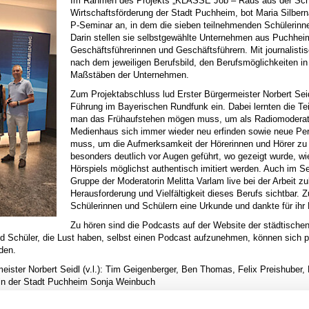
Im Rahmen des Projekts „KLASSE Job – Raus aus der Schule, 
Wirtschaftsförderung der Stadt Puchheim, bot Maria Silbe
P-Seminar an, in dem die sieben teilnehmenden Schülerin
Darin stellen sie selbstgewählte Unternehmen aus Puchheim
Geschäftsführerinnen und Geschäftsführern. Mit journalist
nach dem jeweiligen Berufsbild, den Berufsmöglichkeiten in
Maßstäben der Unternehmen.
Zum Projektabschluss lud Erster Bürgermeister Norbert Sei
Führung im Bayerischen Rundfunk ein. Dabei lernten die Te
man das Frühaufstehen mögen muss, um als Radiomoderator:
Medienhaus sich immer wieder neu erfinden sowie neue Per
muss, um die Aufmerksamkeit der Hörerinnen und Hörer zu 
besonders deutlich vor Augen geführt, wo gezeigt wurde, w
Hörspiels möglichst authentisch imitiert werden. Auch im 
Gruppe der Moderatorin Melitta Varlam live bei der Arbeit z
Herausforderung und Vielfältigkeit dieses Berufs sichtbar. 
Schülerinnen und Schülern eine Urkunde und dankte für ihr
Zu hören sind die Podcasts auf der Website der städtischen
d Schüler, die Lust haben, selbst einen Podcast aufzunehmen, können sich pe
den.
ster Norbert Seidl (v.l.): Tim Geigenberger, Ben Thomas, Felix Preishuber,
rin der Stadt Puchheim Sonja Weinbuch