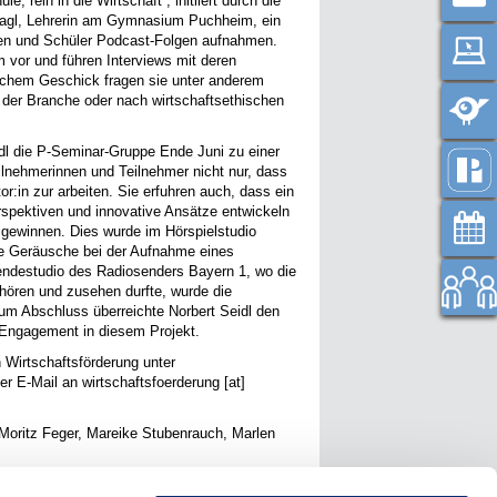
rein in die Wirtschaft“, initiiert durch die
rnagl, Lehrerin am Gymnasium Puchheim, ein
nen und Schüler Podcast-Folgen aufnahmen.
 vor und führen Interviews mit deren
ischem Geschick fragen sie unter anderem
 der Branche oder nach wirtschaftsethischen
dl die P-Seminar-Gruppe Ende Juni zu einer
ilnehmerinnen und Teilnehmer nicht nur, dass
in zur arbeiten. Sie erfuhren auch, dass ein
spektiven und innovative Ansätze entwickeln
gewinnen. Dies wurde im Hörspielstudio
ie Geräusche bei der Aufnahme eines
Sendestudio des Radiosenders Bayern 1, wo die
uhören und zusehen durfte, wurde die
Zum Abschluss überreichte Norbert Seidl den
 Engagement in diesem Projekt.
 Wirtschaftsförderung unter
r E-Mail an wirtschaftsfoerderung [at]
 Moritz Feger, Mareike Stubenrauch, Marlen