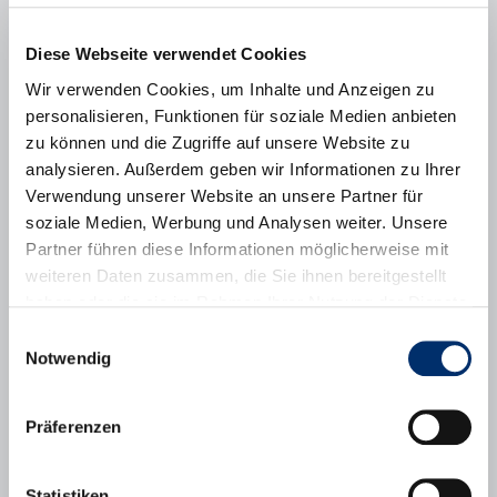
Diese Webseite verwendet Cookies
Wir verwenden Cookies, um Inhalte und Anzeigen zu
personalisieren, Funktionen für soziale Medien anbieten
zu können und die Zugriffe auf unsere Website zu
analysieren. Außerdem geben wir Informationen zu Ihrer
Verwendung unserer Website an unsere Partner für
soziale Medien, Werbung und Analysen weiter. Unsere
Partner führen diese Informationen möglicherweise mit
weiteren Daten zusammen, die Sie ihnen bereitgestellt
Östlich der Bahnlinie bzw. der Roggensteiner Straße entstand
haben oder die sie im Rahmen Ihrer Nutzung der Dienste
nordwestlich der Oberen Lagerstraße und Lußstraße ein neues
gesammelt haben.
Einwilligungsauswahl
Baugebiet. Die Grundlage für die Bebauung dieses Gebietes gab
Notwendig
Bebauungsplan Nr. 50 "Wohnpark Roggenstein".
Der überwiegende Teil der Bebauung erfolgte in den Jahren 2009
bis 2013. Derzeit wird noch ein weiteres Kinderhaus auf der
Präferenzen
städtischen Gemeinbedarfsfläche errichtet.
Statistiken