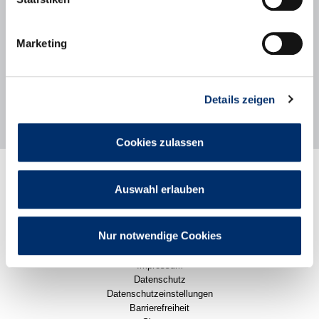
Downloads
Typ
Dokument (Dateiname)
Dateigröße
Marketing
Bebauungsplan Nr. 50 - Planzeichnung
720,4 KB
Bebauungsplan Nr. 50 - Festsetzungen
397,7 KB
Details zeigen
Cookies zulassen
Rathaus
Stadtleben
Auswahl erlauben
Politik
Wirtschaft
Karriere
Nur notwendige Cookies
Pressemitteilungen
Impressum
Datenschutz
Datenschutzeinstellungen
Barrierefreiheit