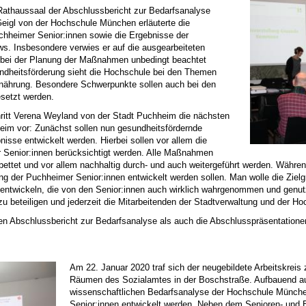
thaussaal der Abschlussbericht zur Bedarfsanalyse
 Geigl von der Hochschule München erläuterte die
uchheimer Senior:innen sowie die Ergebnisse der
s. Insbesondere verwies er auf die ausgearbeiteten
 bei der Planung der Maßnahmen unbedingt beachtet
undheitsförderung sieht die Hochschule bei den Themen
nährung. Besondere Schwerpunkte sollen auch bei den
esetzt werden.
hritt Verena Weyland von der Stadt Puchheim die nächsten
im vor: Zunächst sollen nun gesundheitsfördernde
sse entwickelt werden. Hierbei sollen vor allem die
r Senior:innen berücksichtigt werden. Alle Maßnahmen
ebettet und vor allem nachhaltig durch- und auch weitergeführt werden. Währ
g der Puchheimer Senior:innen entwickelt werden sollen. Man wolle die Zielgr
entwickeln, die von den Senior:innen auch wirklich wahrgenommen und genutz
zu beteiligen und jederzeit die Mitarbeitenden der Stadtverwaltung und der 
en Abschlussbericht zur Bedarfsanalyse als auch die Abschlusspräsentatione
Am 22. Januar 2020 traf sich der neugebildete Arbeitskr
Räumen des Sozialamtes in der Boschstraße. Aufbauend a
wissenschaftlichen Bedarfsanalyse der Hochschule Münch
Senior:innen entwickelt werden. Neben dem Senioren- und B