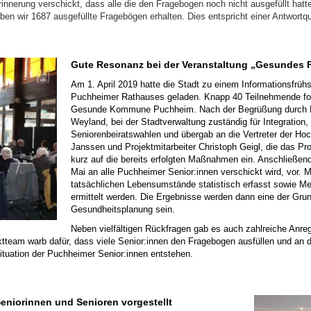
rinnerung verschickt, dass alle die den Fragebogen noch nicht ausgefüllt hat
en wir 1687 ausgefüllte Fragebögen erhalten. Dies entspricht einer Antwortq
Gute Resonanz bei der Veranstaltung „Gesundes 
Am 1. April 2019 hatte die Stadt zu einem Informationsfrüh
Puchheimer Rathauses geladen. Knapp 40 Teilnehmende fo
Gesunde Kommune Puchheim. Nach der Begrüßung durch Pro
Weyland, bei der Stadtverwaltung zuständig für Integration,
Seniorenbeiratswahlen und übergab an die Vertreter der Ho
Janssen und Projektmitarbeiter Christoph Geigl, die das Pro
kurz auf die bereits erfolgten Maßnahmen ein. Anschließend
Mai an alle Puchheimer Senior:innen verschickt wird, vor. M
tatsächlichen Lebensumstände statistisch erfasst sowie M
ermittelt werden. Die Ergebnisse werden dann eine der Gru
Gesundheitsplanung sein.
Neben vielfältigen Rückfragen gab es auch zahlreiche Anr
tteam warb dafür, dass viele Senior:innen den Fragebogen ausfüllen und an 
ituation der Puchheimer Senior:innen entstehen.
eniorinnen und Senioren vorgestellt