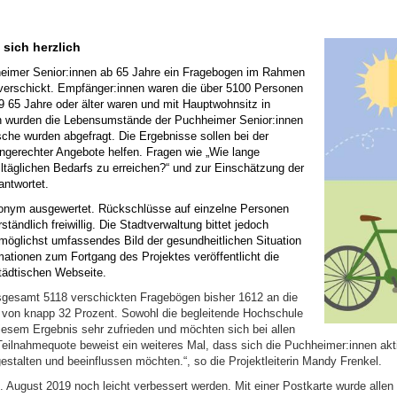
sich herzlich
heimer Senior:innen ab 65 Jahre ein Fragebogen im Rahmen
rschickt. Empfänger:innen waren die über 5100 Personen
9 65 Jahre oder älter waren und mit Hauptwohnsitz in
 wurden die Lebensumstände der Puchheimer Senior:innen
che wurden abgefragt. Die Ergebnisse sollen bei der
ngerechter Angebote helfen. Fragen wie „Wie lange
ltäglichen Bedarfs zu erreichen?“ und zur Einschätzung der
antwortet.
onym ausgewertet. Rückschlüsse auf einzelne Personen
ständlich freiwillig. Die Stadtverwaltung bittet jedoch
 möglichst umfassendes Bild der gesundheitlichen Situation
ationen zum Fortgang des Projektes veröffentlicht die
städtischen Webseite.
sgesamt 5118 verschickten Fragebögen bisher 1612 an die
e von knapp 32 Prozent. Sowohl die begleitende Hochschule
iesem Ergebnis sehr zufrieden und möchten sich bei allen
eilnahmequote beweist ein weiteres Mal, dass sich die Puchheimer:innen akt
estalten und beeinflussen möchten.“, so die Projektleiterin Mandy Frenkel.
August 2019 noch leicht verbessert werden. Mit einer Postkarte wurde allen 