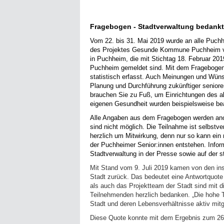
Fragebogen - Stadtverwaltung bedankt 
Vom 22. bis 31. Mai 2019 wurde an alle Puch
des Projektes Gesunde Kommune Puchheim ve
in Puchheim, die mit Stichtag 18. Februar 201
Puchheim gemeldet sind. Mit dem Fragebogen
statistisch erfasst. Auch Meinungen und Wüns
Planung und Durchführung zukünftiger seniore
brauchen Sie zu Fuß, um Einrichtungen des al
eigenen Gesundheit wurden beispielsweise be
Alle Angaben aus dem Fragebogen werden an
sind nicht möglich. Die Teilnahme ist selbstver
herzlich um Mitwirkung, denn nur so kann ein
der Puchheimer Senior:innen entstehen. Inform
Stadtverwaltung in der Presse sowie auf der 
Mit Stand vom 9. Juli 2019 kamen von den in
Stadt zurück. Das bedeutet eine Antwortquot
als auch das Projektteam der Stadt sind mit d
Teilnehmenden herzlich bedanken. „Die hohe T
Stadt und deren Lebensverhältnisse aktiv mitg
Diese Quote konnte mit dem Ergebnis zum 26. 