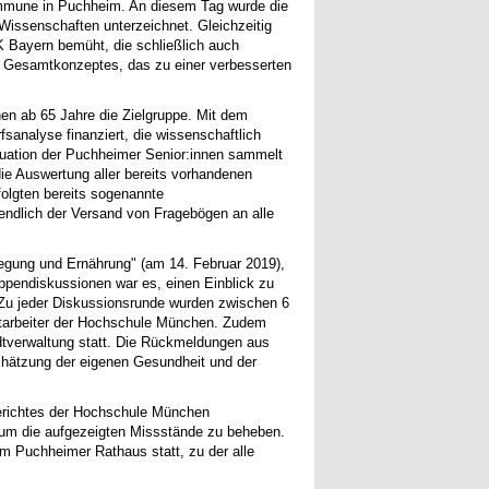
ommune in Puchheim. An diesem Tag wurde die
issenschaften unterzeichnet. Gleichzeitig
K Bayern bemüht, die schließlich auch
nes Gesamtkonzeptes, das zu einer verbesserten
nen ab 65 Jahre die Zielgruppe. Mit dem
sanalyse finanziert, die wissenschaftlich
ituation der Puchheimer Senior:innen sammelt
ie Auswertung aller bereits vorhandenen
folgten bereits sogenannte
ndlich der Versand von Fragebögen an alle
gung und Ernährung" (am 14. Februar 2019),
uppendiskussionen war es, einen Einblick zu
Zu jeder Diskussionsrunde wurden zwischen 6
Mitarbeiter der Hochschule München. Zudem
adtverwaltung statt. Die Rückmeldungen aus
chätzung der eigenen Gesundheit und der
Berichtes der Hochschule München
um die aufgezeigten Missstände zu beheben.
im Puchheimer Rathaus statt, zu der alle