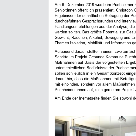
Am 6. Dezember 2019 wurde im Puchheimer Ra
Senior:innen öffentlich präsentiert. Christoph
Ergebnisse der schriftlichen Befragung der P
durchgeführten Gesprächsrunden und Interview
Handlungsempfehlungen aus der Analyse, die
werden sollten. Das größte Potential zur Ges
Gewicht, Rauchen, Alkohol, Bewegung und Er
Themen Isolation, Mobilität und Information g
Aufbauend darauf stellte in einem zweiten Sc
Schritte im Projekt Gesunde Kommune Puchhe
Maßnahmen auf Basis der vorgestellten Ergebni
unterschiedlichen Bedürfnisse der Puchheime
sollen schließlich in ein Gesamtkonzept eing
darauf hin, dass die Maßnahmen mit Beteiligun
mit einbinden, sondern vor allem Maßnahmen 
Puchheimer:innen auf, sich gerne am Projekt 
Am Ende der Inernetseite finden Sie sowohl d