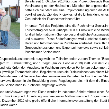
Bereits seit 1. Oktober 2018 läuft das Projekt Gesunde K
Vereinbarung mit der Hochschule München für angewandte W
hatte sich die Stadt um eine Projektförderung durch die AO
bewilligt wurde. Ziel des Projektes ist die Entwicklung ei
Gesundheit der Puchheimer:innen führt.
Im ersten Teil des Projektes sind die Puchheimer Senior:in
Förderbetrag der AOK (knappe 80.000 Euro) wird eine Bedarf
fundiert Informationen über die gesundheitliche Ausgangss
und auswertet. Diese Bedarfsanalyse wird zunächst durch d
Daten und Informationen in Puchheim erarbeitet. Daraufhin 
Gruppendiskussionen und Experteninterviews sowie schluße
Puchheimer Senior:innen.
i Gruppendiskussionen mit ausgewählten Teilnehmenden zu den Themen "Bewe
am 21. Februar 2019), und "Pflege" (am 27. Februar 2019) statt. Ziel der Gr
sundheitsfördernden Angebote in Puchheim bzw. deren Fehlen zu bekommen. 
as jeweilige Themenfeld sind. Begleitet wurden die Diskussionen von einem 
 Behinderten- und Seniorenbeirates sowie einem Vertreter der Puchheimer St
erviews flossen in die Entwicklung eines Fragebogens ein, mit dem die Eins
len Senior:innen in Puchheim abgefragt wurden.
isse und Auswertungen vor. Diese werden im nächsten Schritt mittels eines 
n die Entwicklung und Umsetzung von geeigneten Maßnahmen und Programmen 
. Dezember 2019 eine große öffentliche Informationsveranstaltung der Stadt 
eladen waren.