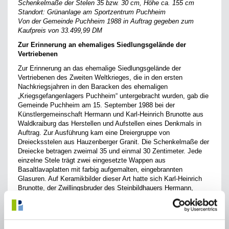
Schenkelmaße der Stelen 35 bzw. 30 cm, Höhe ca. 155 cm
Standort: Grünanlage am Sportzentrum Puchheim
Von der Gemeinde Puchheim 1988 in Auftrag gegeben zum
Kaufpreis von 33.499,99 DM
Zur Erinnerung an ehemaliges Siedlungsgelände der
Vertriebenen
Zur Erinnerung an das ehemalige Siedlungsgelände der
Vertriebenen des Zweiten Weltkrieges, die in den ersten
Nachkriegsjahren in den Baracken des ehemaligen
„Kriegsgefangenlagers Puchheim“ untergebracht wurden, gab die
Gemeinde Puchheim am 15. September 1988 bei der
Künstlergemeinschaft Hermann und Karl-Heinrich Brunotte aus
Waldkraiburg das Herstellen und Aufstellen eines Denkmals in
Auftrag. Zur Ausführung kam eine Dreiergruppe von
Dreiecksstelen aus Hauzenberger Granit. Die Schenkelmaße der
Dreiecke betragen zweimal 35 und einmal 30 Zentimeter. Jede
einzelne Stele trägt zwei eingesetzte Wappen aus
Basaltlavaplatten mit farbig aufgemalten, eingebrannten
Glasuren. Auf Keramikbilder dieser Art hatte sich Karl-Heinrich
Brunotte, der Zwillingsbruder des Steinbildhauers Hermann,
spezialisiert. Unter den Wappen sind in weißen Großbuchstaben
die Namen der jeweiligen Vertriebenengebiete aufgetragen:
Ostpreußen und Oberschlesien, Sudetenland und Pommern,
Westpreußen und Niederschlesien.