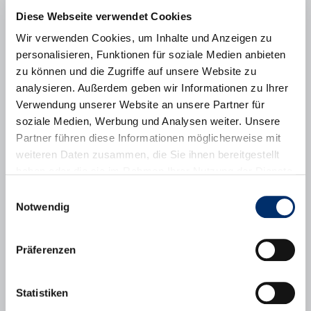
Diese Webseite verwendet Cookies
Wir verwenden Cookies, um Inhalte und Anzeigen zu
personalisieren, Funktionen für soziale Medien anbieten
zu können und die Zugriffe auf unsere Website zu
analysieren. Außerdem geben wir Informationen zu Ihrer
Verwendung unserer Website an unsere Partner für
soziale Medien, Werbung und Analysen weiter. Unsere
Partner führen diese Informationen möglicherweise mit
weiteren Daten zusammen, die Sie ihnen bereitgestellt
haben oder die sie im Rahmen Ihrer Nutzung der Dienste
gesammelt haben.
Einwilligungsauswahl
Notwendig
Paul Korn
Kriegerdenkmal Puchheim-Bahnhof (1957)
Muschelkalk-Kernstein mit Christus-Relief und Inschrift
Präferenzen
Breite 165 cm, Höhe 196 cm, Tiefe 45 cm
Standort: Am Grünen Markt
Von der Gemeinde Puchheim 1956 in Auftrag gegeben zum
Statistiken
Gesamtpreis für Bildhauer- und Steinmetzarbeiten von 4.800 DM