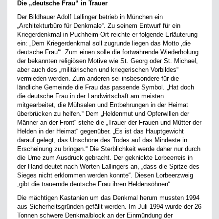
Die „deutsche Frau“ in Trauer
Der Bildhauer Adolf Lallinger betrieb in München ein
„Architekturbüro für Denkmale“. Zu seinem Entwurf für ein
Kriegerdenkmal in Puchheim-Ort reichte er folgende Erläuterung
ein: „Dem Kriegerdenkmal soll zugrunde liegen das Motto ‚die
deutsche Frau‘“. Zum einen solle die fortwährende Wiederholung
der bekannten religiösen Motive wie St. Georg oder St. Michael,
aber auch des „militärischen und kriegerischen Vorbildes“
vermieden werden. Zum anderen sei insbesondere für die
ländliche Gemeinde die Frau das passende Symbol. „Hat doch
die deutsche Frau in der Landwirtschaft am meisten
mitgearbeitet, die Mühsalen und Entbehrungen in der Heimat
überbrücken zu helfen.“ Dem „Heldenmut und Opferwillen der
Männer an der Front“ stehe die „Trauer der Frauen und Mütter der
Helden in der Heimat“ gegenüber. „Es ist das Hauptgewicht
darauf gelegt, das Unschöne des Todes auf das Mindeste in
Erscheinung zu bringen.“ Die Sterblichkeit werde daher nur durch
die Urne zum Ausdruck gebracht. Der geknickte Lorbeerreis in
der Hand deutet nach Worten Lallingers an, „dass die Spitze des
Sieges nicht erklommen werden konnte“. Diesen Lorbeerzweig
„gibt die trauernde deutsche Frau ihren Heldensöhnen“.
Die mächtigen Kastanien um das Denkmal herum mussten 1994
aus Sicherheitsgründen gefällt werden. Im Juli 1994 wurde der 26
Tonnen schwere Denkmalblock an der Einmündung der