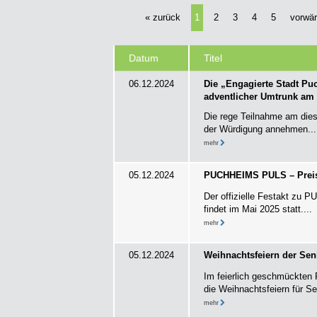
« zurück
1
2
3
4
5
vorwär
Datum
Titel
06.12.2024
Die „Engagierte Stadt Pu
adventlicher Umtrunk am
Die rege Teilnahme am dies
der Würdigung annehmen...
mehr
05.12.2024
PUCHHEIMS PULS – Preis
Der offizielle Festakt zu 
findet im Mai 2025 statt....
mehr
05.12.2024
Weihnachtsfeiern der Se
Im feierlich geschmückten
die Weihnachtsfeiern für Se
mehr