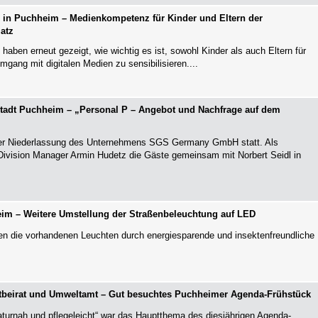
e“ in Puchheim – Medienkompetenz für Kinder und Eltern der
atz
 haben erneut gezeigt, wie wichtig es ist, sowohl Kinder als auch Eltern für
gang mit digitalen Medien zu sensibilisieren....
Stadt Puchheim – „Personal P – Angebot und Nachfrage auf dem
 der Niederlassung des Unternehmens SGS Germany GmbH statt. Als
ivision Manager Armin Hudetz die Gäste gemeinsam mit Norbert Seidl in
im – Weitere Umstellung der Straßenbeleuchtung auf LED
n die vorhandenen Leuchten durch energiesparende und insektenfreundliche
.
tbeirat und Umweltamt – Gut besuchtes Puchheimer Agenda-Frühstück
naturnah und pflegeleicht“ war das Hauptthema des diesjährigen Agenda-