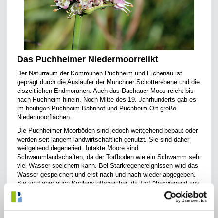
Das Puchheimer Niedermoorrelikt
Der Naturraum der Kommunen Puchheim und Eichenau ist
geprägt durch die Ausläufer der Münchner Schotterebene und die
eiszeitlichen Endmoränen. Auch das Dachauer Moos reicht bis
nach Puchheim hinein. Noch Mitte des 19. Jahrhunderts gab es
im heutigen Puchheim-Bahnhof und Puchheim-Ort große
Niedermoorflächen.
Die Puchheimer Moorböden sind jedoch weitgehend bebaut oder
werden seit langem landwirtschaftlich genutzt. Sie sind daher
weitgehend degeneriert. Intakte Moore sind
Schwammlandschaften, da der Torfboden wie ein Schwamm sehr
viel Wasser speichern kann. Bei Starkregenereignissen wird das
Wasser gespeichert und erst nach und nach wieder abgegeben.
Sie sind aber auch Kohlenstoffspeicher, da Torf überwiegend aus
nicht zersetzten Pflanzenresten besteht. Problematisch wird
dies, wenn Moore trockengelegt werden und das organische
Material somit mit Sauerstoff in Kontakt kommt. Es wird dann