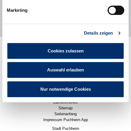
www.caritas-fuerstenfeldbruck.de/de/ehrenamt-und-
gemeindecaritas
Marketing
Details zeigen
Rathaus
Cookies zulassen
Stadtleben
Politik
Wirtschaft
Auswahl erlauben
Karriere
Pressemitteilungen
Impressum
Nur notwendige Cookies
Datenschutz
Datenschutzeinstellungen
Barrierefreiheit
Sitemap
Seitenanfang
Impressum Puchheim App
Stadt Puchheim