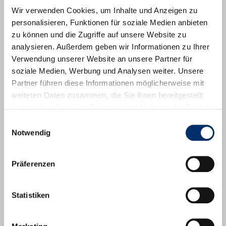
Ideen für die Modernisierung unserer Homepage.
Wir verwenden Cookies, um Inhalte und Anzeigen zu
Sie können Ihr PC-Wissen sinnstiftend einsetzen.
personalisieren, Funktionen für soziale Medien anbieten
Zeitaufwand:
zu können und die Zugriffe auf unsere Website zu
1-5 Std. im Monat
analysieren. Außerdem geben wir Informationen zu Ihrer
Verwendung unserer Website an unsere Partner für
Anforderungen:
soziale Medien, Werbung und Analysen weiter. Unsere
Möglichst Erfahrung im Umgang mit Wordpress
Partner führen diese Informationen möglicherweise mit
Bereitschaft zu Teamwork und Verantwortungsübernahme
weiteren Daten zusammen, die Sie ihnen bereitgestellt
Angaben zur Institution:
haben oder die sie im Rahmen Ihrer Nutzung der Dienste
gesammelt haben.
d’Buachhamer, Verein für Kultur, Brauchtum und
Einwilligungsauswahl
Heimatgeschichte Puchheim e.V.
Notwendig
www.buachhamer.de
Ihre Ansprechpartnerin:
Präferenzen
Marianne Schuon, erste Vorsitzende
Tel.: 089/802063
Statistiken
E-Mail: info [at] buachhamer.de