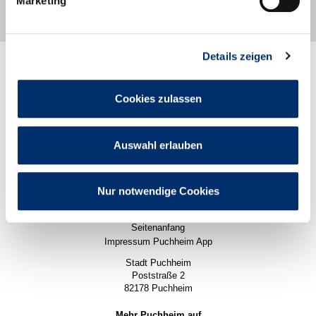
Marketing
Details zeigen
Rathaus
Stadtleben
Politik
Cookies zulassen
Wirtschaft
Karriere
Pressemitteilungen
Auswahl erlauben
Impressum
Datenschutz
Datenschutzeinstellungen
Nur notwendige Cookies
Barrierefreiheit
Sitemap
Seitenanfang
Impressum Puchheim App
Stadt Puchheim
Poststraße 2
82178 Puchheim
Mehr Puchheim auf