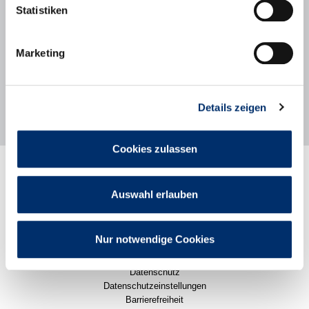
www.kinderschutzbund-ffb.de
Statistiken
Ihr Ansprechpartner:
KaJo Friederichs
Marketing
Tel.: 089/806816
E-Mail: friederichs [at] kinderschutzbund-ffb.de
Details zeigen
Cookies zulassen
Rathaus
Stadtleben
Auswahl erlauben
Politik
Wirtschaft
Karriere
Pressemitteilungen
Nur notwendige Cookies
Impressum
Datenschutz
Datenschutzeinstellungen
Barrierefreiheit