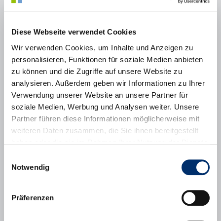
die Sicherheit der Kinder auf dem Schulweg.
Wir bieten:
Diese Webseite verwendet Cookies
Alle Schulweghelfer werden auf ihre Einsätze durch
Wir verwenden Cookies, um Inhalte und Anzeigen zu
Mitarbeiter der Polizei vorbereitet. Sie erhalten 4,50 €
Aufwandsentschädigung pro Einsatz.
personalisieren, Funktionen für soziale Medien anbieten
Sicherheitsjacken und Kelle werden gestellt.
zu können und die Zugriffe auf unsere Website zu
Zeitaufwand:
analysieren. Außerdem geben wir Informationen zu Ihrer
Verwendung unserer Website an unsere Partner für
1/2 Stunde pro Einsatz
soziale Medien, Werbung und Analysen weiter. Unsere
Einsätze während der Schulzeit nach Absprache täglich
morgens und/oder mittags oder auch nur an einzelnen
Partner führen diese Informationen möglicherweise mit
ausgewählten Wochentagen.
weiteren Daten zusammen, die Sie ihnen bereitgestellt
Anforderungen:
haben oder die sie im Rahmen Ihrer Nutzung der Dienste
gesammelt haben.
Frauen und Männer, die bereit sind sich für die Sicherheit auf
Einwilligungsauswahl
dem Schulweg zu engagieren.
Notwendig
Angaben zur Institution:
Präferenzen
Der Kinderschutzbund Kreisverband Fürstenfeldbruck e.V.
Adenauerstraße 18, 82178 Puchheim
info [at] kinderschutzbund-ffb.de