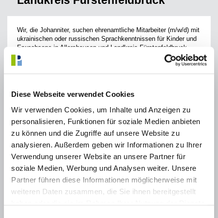
Landkreis Fürstenfeldbruck
Wir, die Johanniter, suchen ehrenamtliche Mitarbeiter (m/w/d) mit
ukrainischen oder russischen Sprachkenntnissen für Kinder und
Erwachsene in Allershausen und Landkreis Fürstenfeldbruck.
Sie sprechen Ukrainisch oder Russisch und möchten einen
wertvollen Beitrag leisten? Dann freuen wir uns auf Sie! Zur
Unterstützung unserer Arbeit mit geflüchteten
Kindern, Jugendlichen und Erwachsenen suchen wir engagierte
Diese Webseite verwendet Cookies
ehrenamtliche Mitarbeitende, die ihre Sprachkenntnisse und ihr
Einfühlungsvermögen einbringen möchten.
Wir verwenden Cookies, um Inhalte und Anzeigen zu
personalisieren, Funktionen für soziale Medien anbieten
Das erwartet Sie:
zu können und die Zugriffe auf unsere Website zu
Dolmetschen bei Gesprächen
analysieren. Außerdem geben wir Informationen zu Ihrer
Dolmetschen bei Trauergruppen
Verwendung unserer Website an unsere Partner für
Mitarbeit bei Trauergruppen für Kinder
soziale Medien, Werbung und Analysen weiter. Unsere
Das bieten wir Ihnen:
Partner führen diese Informationen möglicherweise mit
Positive Arbeitsatmosphäre
weiteren Daten zusammen, die Sie ihnen bereitgestellt
Kaffee, Tee, Wasser
haben oder die sie im Rahmen Ihrer Nutzung der Dienste
Eine sinnstiftende Tätigkeit in einem unterstützenden
gesammelt haben.
Team
Einwilligungsauswahl