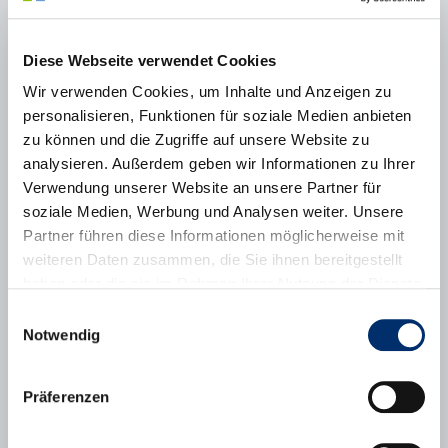
beim Reparieren von Kinderrädern in Kooperation mit den Kindern
Ziel: Hilfe zur Selbsthilfe
Diese Webseite verwendet Cookies
Wir bieten:
Wir verwenden Cookies, um Inhalte und Anzeigen zu
personalisieren, Funktionen für soziale Medien anbieten
Information und Einweisung durch einen Ehrenamtlichen
zu können und die Zugriffe auf unsere Website zu
vor Ort
Arbeiten in guter Team-Atmosphäre
analysieren. Außerdem geben wir Informationen zu Ihrer
Anregende soziale Kontakte mit allen Reparateur:innen
Verwendung unserer Website an unsere Partner für
Kostenerstattung des Materials
soziale Medien, Werbung und Analysen weiter. Unsere
Zeitaufwand:
Partner führen diese Informationen möglicherweise mit
weiteren Daten zusammen, die Sie ihnen bereitgestellt
1x wöchentlich ca. 2-3 Stunden
haben oder die sie im Rahmen Ihrer Nutzung der Dienste
Anforderungen:
gesammelt haben.
Einwilligungsauswahl
Technische und handwerkliche Kenntnisse in der
Notwendig
Fahrradreparatur, Organisatorisches Geschick, Freude am
Kontakt mit Kindern
Präferenzen
Angaben zur Institution:
Mehrgenerationenhaus Puchheim im Haus der Begegnung
Aubinger Weg 10, 82178 Puchheim