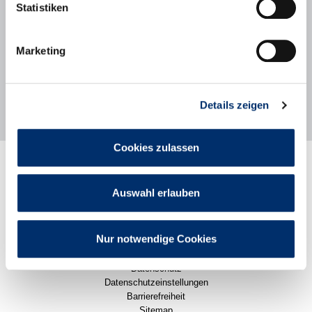
Statistiken
Ihre Ansprechpartnerin:
Rosi Fischer, pädagogische Leitung/ Koordination
Marketing
Tel.: 089/5589435-13 oder -11
E-Mail: roswitha.fischer [at] puchheim.de
Details zeigen
Cookies zulassen
Rathaus
Stadtleben
Auswahl erlauben
Politik
Wirtschaft
Karriere
Pressemitteilungen
Nur notwendige Cookies
Impressum
Datenschutz
Datenschutzeinstellungen
Barrierefreiheit
Sitemap