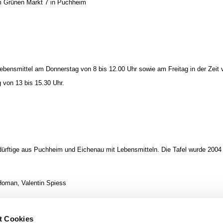
m Grünen Markt 7 in Puchheim
ensmittel am Donnerstag von 8 bis 12.00 Uhr sowie am Freitag in der Zeit v
 von 13 bis 15.30 Uhr.
ürftige aus Puchheim und Eichenau mit Lebensmitteln. Die Tafel wurde 2004 
Homan, Valentin Spiess
reitags in der Zeit von 7:30 bis 16 Uhr erreichbar)
t Cookies