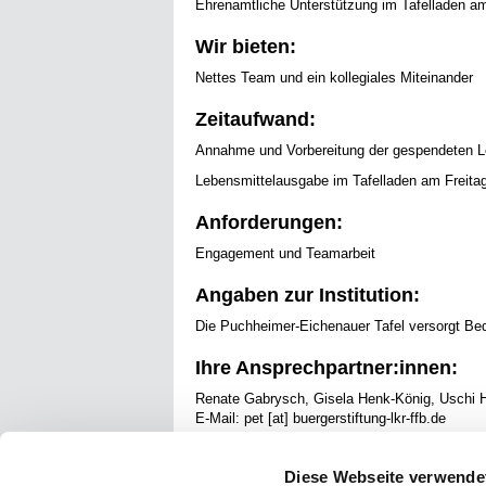
Ehrenamtliche Unterstützung im Tafelladen a
Wir bieten:
Nettes Team und ein kollegiales Miteinander
Zeitaufwand:
Annahme und Vorbereitung der gespendeten Leb
Lebensmittelausgabe im Tafelladen am Freitag
Anforderungen:
Engagement und Teamarbeit
Angaben zur Institution:
Die Puchheimer-Eichenauer Tafel versorgt Bed
Ihre Ansprechpartner:innen:
Renate Gabrysch, Gisela Henk-König, Uschi 
E-Mail: pet [at] buergerstiftung-lkr-ffb.de
Tafeltelefon: 0155/68676270 (donnerstags und f
Diese Webseite verwende