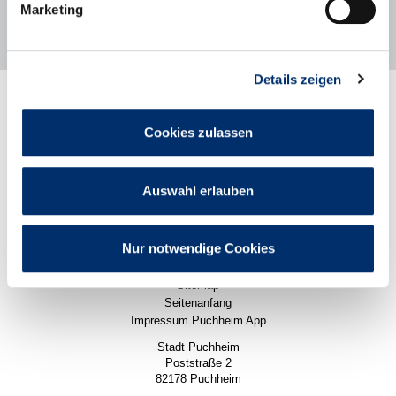
Marketing
Details zeigen
Rathaus
Stadtleben
Cookies zulassen
Politik
Wirtschaft
Karriere
Pressemitteilungen
Auswahl erlauben
Impressum
Datenschutz
Nur notwendige Cookies
Datenschutzeinstellungen
Barrierefreiheit
Sitemap
Seitenanfang
Impressum Puchheim App
Stadt Puchheim
Poststraße 2
82178 Puchheim