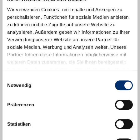
Wir bieten:
Übungsleiterpauschale
Wir verwenden Cookies, um Inhalte und Anzeigen zu
personalisieren, Funktionen für soziale Medien anbieten
Zeitaufwand:
zu können und die Zugriffe auf unsere Website zu
1-2 Stunden pro Woche
analysieren. Außerdem geben wir Informationen zu Ihrer
Verwendung unserer Website an unsere Partner für
Anforderungen:
soziale Medien, Werbung und Analysen weiter. Unsere
Übungsleiterschein oder entsprechende Kenntnisse
Partner führen diese Informationen möglicherweise mit
weiteren Daten zusammen, die Sie ihnen bereitgestellt
Angaben zur Institution:
haben oder die sie im Rahmen Ihrer Nutzung der Dienste
Sportfreunde Puchheim e.V., Lochhauser Str. 57, 82178
gesammelt haben.
Puchheim
Einwilligungsauswahl
Notwendig
Tel.: 089/52066705
E-Mail: info [at] sportfreunde-puchheim.de
Website:
www.sportfreunde-puchheim.de
Präferenzen
Ihr Ansprechpartner:
Statistiken
Stephan Hager
E-Mail: stephan.hager [at] sportfreunde-puchheim.de