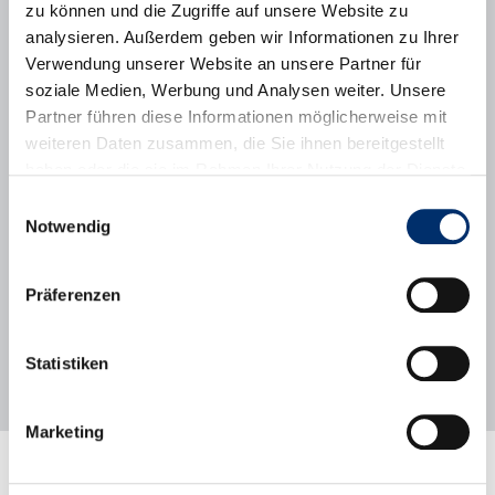
zu können und die Zugriffe auf unsere Website zu
Uhrzeit: ca. 7-8 Uhr
analysieren. Außerdem geben wir Informationen zu Ihrer
Voraussetzungen:
Verwendung unserer Website an unsere Partner für
soziale Medien, Werbung und Analysen weiter. Unsere
Spaß am Umgang mit Kindern
Sie stehen gerne früh auf
Partner führen diese Informationen möglicherweise mit
weiteren Daten zusammen, die Sie ihnen bereitgestellt
Mit Ihrem ehrenamtlichen Einsatz ermöglichen Sie Kindern, die
sonst kein Frühstück bekommen, gut in den Unterricht zu
haben oder die sie im Rahmen Ihrer Nutzung der Dienste
starten!
gesammelt haben.
Einwilligungsauswahl
Notwendig
Ansprechpartnerin:
Bei Fragen rund um das Thema Schulfrühstück steht Ihnen Frau
Treppesch gerne zur Verfügung:
Präferenzen
Tel.: 089/804288
E-Mail: buero [at] grundschule-puchheim-sued.de
Statistiken
Marketing
Rathaus
Stadtleben