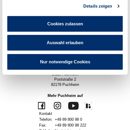
Politik
Details zeigen
Wirtschaft
Karriere
Pressemitteilungen
Cookies zulassen
Impressum
Datenschutz
Auswahl erlauben
Datenschutzeinstellungen
Barrierefreiheit
Sitemap
Seitenanfang
Nur notwendige Cookies
Impressum Puchheim App
Stadt Puchheim
Poststraße 2
82178 Puchheim
Mehr Puchheim auf
Kontakt
Telefon:
+49 89 800 98 0
Fax:
+49 89 800 98 222