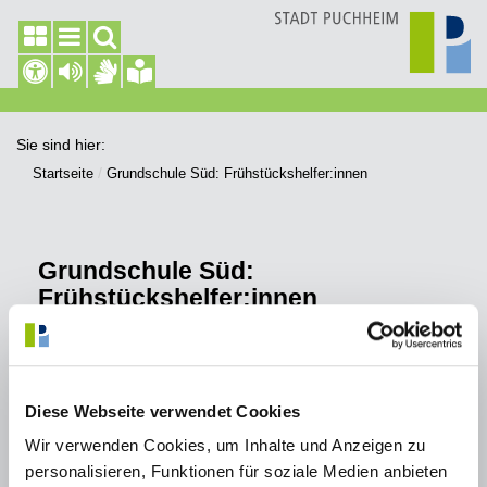
Sie sind hier:
Startseite
Grundschule Süd: Frühstückshelfer:innen
Grundschule Süd:
Frühstückshelfer:innen
Wir suchen Sie!
für unser Schulfrühstück an der Grundschule Puchheim Süd
Diese Webseite verwendet Cookies
Wann:
Wir verwenden Cookies, um Inhalte und Anzeigen zu
einen Tag pro Woche oder als Vertretung
personalisieren, Funktionen für soziale Medien anbieten