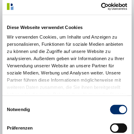
Wir bieten:
Das gute Gefühl sich für die Puchheimer Gemeinschaft
einbringen zu können, wenn dringend Unterstützung benötigt
Diese Webseite verwendet Cookies
wird.
Wir verwenden Cookies, um Inhalte und Anzeigen zu
Beschreibung des Projektes und
personalisieren, Funktionen für soziale Medien anbieten
Zeitaufwand:
zu können und die Zugriffe auf unsere Website zu
Das Projekt „Puchheim hilft!“ besteht aus einem Helferteam, das
analysieren. Außerdem geben wir Informationen zu Ihrer
über einen Bcc -Emailverteiler über aktuelle Hilfe- oder
Verwendung unserer Website an unsere Partner für
Unterstützungsgesuche informiert wird und völlig frei entscheiden
kann, ob eine Unterstützung (Einkaufsunterstützung,
soziale Medien, Werbung und Analysen weiter. Unsere
Spielenachmittag, Vorlese-Event, Unterstützung bei
Partner führen diese Informationen möglicherweise mit
Veranstaltungen,..) geleistet werden möchte.
weiteren Daten zusammen, die Sie ihnen bereitgestellt
Anforderungen:
haben oder die sie im Rahmen Ihrer Nutzung der Dienste
gesammelt haben.
Einwilligungsauswahl
Interesse daran sich kurzfristig oder projektbezogen zu
Notwendig
engagieren
Freude an der Begegnung mit neuen Menschen
Spontaneität
Präferenzen
Angaben zur Institution: