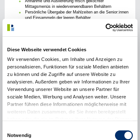
Annahme und Auslieferung frisch gekochter
Mittagsmenüs in wiederverwendbaren Behältern
Persönliche Übergabe der Mahlzeiten an die Senior:innen
und Einsammeln der leeren Behälter
Weitergabe wichtiger Informationen an das Team
Vor- und Nachbereitung der Lieferungen und Bestellungen
Ggf. Auslieferung von Tiefkühl-Wochenpaketen
Einsatzzeiten:
Diese Webseite verwendet Cookies
Ca. 3 Einsätze pro Monat (jeweils ca. 2,75 Stunden)
Wir verwenden Cookies, um Inhalte und Anzeigen zu
Montags und freitags zwischen ca. 10:15 und 13:00 Uhr
personalisieren, Funktionen für soziale Medien anbieten
Annahme und Auslieferung gefrorener Wochenpakete
montags ca. 8.30 bis 10.45 Uhr
zu können und die Zugriffe auf unsere Website zu
analysieren. Außerdem geben wir Informationen zu Ihrer
Sie sollten mitbringen:
Verwendung unserer Website an unsere Partner für
Selbstständiges und strukturiertes Arbeiten sowie
soziale Medien, Werbung und Analysen weiter. Unsere
Pünktlichkeit
Partner führen diese Informationen möglicherweise mit
Freude am Kontakt mit Senior:innen
Gültige PKW-Fahrerlaubnis
weiteren Daten zusammen, die Sie ihnen bereitgestellt
haben oder die sie im Rahmen Ihrer Nutzung der Dienste
Wir bieten:
gesammelt haben.
Einwilligungsauswahl
Flexible Dienstplangestaltung
Notwendig
Ein kollegiales, offenes Team mit festen