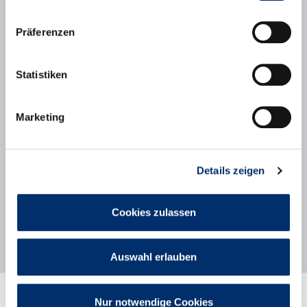
Ansprechpartner:innen
Regelmäßige Teamtreffen und Fortbildungen
Aufwandsentschädigung auf Ehrenamtspauschale
Präferenzen
(aktuell 11 € pro Stunde)
Angaben zur Institution:
Statistiken
Sozialdienst Nachbarschaftshilfe Puchheim e.V.
Aubinger Weg 10
82178 Puchheim
Marketing
www.sozialdienst-puchheim.de
Ansprechpartnerin:
Sophia Huber
Details zeigen
Bereichsleitung „Leben im Alter“
Tel.: 089/800631-318
E-Mail: s.huber [at] sozialdienst-puchheim.de
Cookies zulassen
Auswahl erlauben
Rathaus
Nur notwendige Cookies