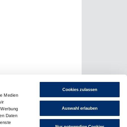
Cookies zulassen
le Medien
ir
Auswahl erlauben
, Werbung
ren Daten
Impressum
ienste
Datenschutz
Nur notwendige Cookies