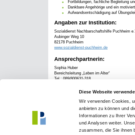
Fortbildungen, fachliche Begleitung u
Dankbare Angehörige und ein motivie
Aufwandsentschädigung auf Übungsleit
Angaben zur Institution:
Sozialdienst Nachbarschaftshilfe Puchheim e.
Aubinger Weg 10
82178 Puchheim
www.sozialdienst-puchheim.de
Ansprechpartnerin:
Sophia Huber
Bereichsleitung „Leben im Alter“
Tel.: 089/800631-318
E-Mail: s.huber [at] sozialdienst-puchheim.de
Diese Webseite verwende
Wir verwenden Cookies, um
anbieten zu können und di
Informationen zu Ihrer Ve
und Analysen weiter. Unse
Stadt Puchheim
Kon
Poststraße 2
zusammen, die Sie ihnen b
Tel
82178 Puchheim