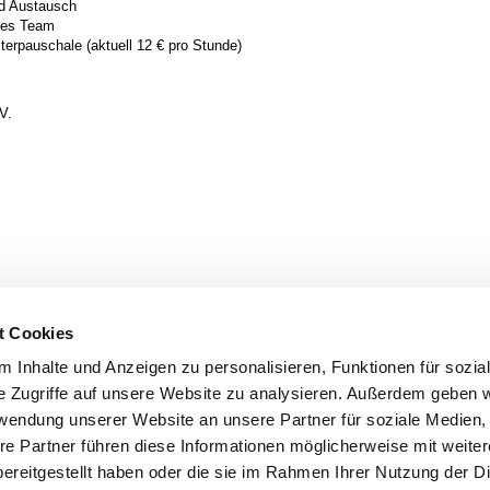
nd Austausch
rtes Team
erpauschale (aktuell 12 € pro Stunde)
V.
t Cookies
 Inhalte und Anzeigen zu personalisieren, Funktionen für sozia
e Zugriffe auf unsere Website zu analysieren. Außerdem geben w
rwendung unserer Website an unsere Partner für soziale Medien
re Partner führen diese Informationen möglicherweise mit weite
Rathaus
takt
ereitgestellt haben oder die sie im Rahmen Ihrer Nutzung der D
Stadtleben
efon:
+49 89 800 98 0