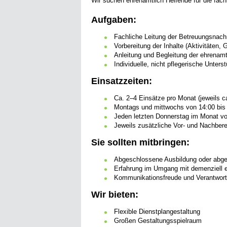
Wir suchen ehrenamtlich Helfende für die fac
Aufgaben:
Fachliche Leitung der Betreuungsnach
Vorbereitung der Inhalte (Aktivitäten, 
Anleitung und Begleitung der ehrenam
Individuelle, nicht pflegerische Unte
Einsatzzeiten:
Ca. 2–4 Einsätze pro Monat (jeweils c
Montags und mittwochs von 14:00 bis
Jeden letzten Donnerstag im Monat vo
Jeweils zusätzliche Vor- und Nachbere
Sie sollten mitbringen:
Abgeschlossene Ausbildung oder abges
Erfahrung im Umgang mit demenziell 
Kommunikationsfreude und Verantwor
Wir bieten:
Flexible Dienstplangestaltung
Großen Gestaltungsspielraum