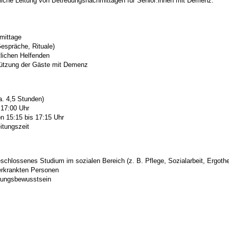
hliche Leitung von Betreuungsnachmittagen für Senior:innen mit Demenz.
mittage
Gespräche, Rituale)
tlichen Helfenden
rstützung der Gäste mit Demenz
a. 4,5 Stunden)
 17:00 Uhr
n 15:15 bis 17:15 Uhr
itungszeit
chlossenes Studium im sozialen Bereich (z. B. Pflege, Sozialarbeit, Ergoth
erkrankten Personen
tungsbewusstsein