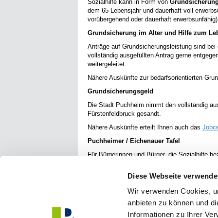
Sozialhilfe kann in Form von
Grundsicherun
dem 65 Lebensjahr und dauerhaft voll erwerbs
vorübergehend oder dauerhaft erwerbsunfähig)
Grundsicherung im Alter und Hilfe zum Le
Anträge auf Grundsicherungsleistung sind bei 
vollständig ausgefüllten Antrag gerne entgege
weitergeleitet.
Nähere Auskünfte zur bedarfsorientierten Grun
Grundsicherungsgeld
Die Stadt Puchheim nimmt den vollständig aus
Fürstenfeldbruck gesandt.
Nähere Auskünfte erteilt Ihnen auch das
Jobce
Puchheimer / Eichenauer Tafel
Für Bürgerinnen und Bürger, die Sozialhilfe be
zu nehmen. Auskünfte darüber erhalten Sie im 
Diese Webseite verwende
Wir verwenden Cookies, um
anbieten zu können und di
Informationen zu Ihrer Ve