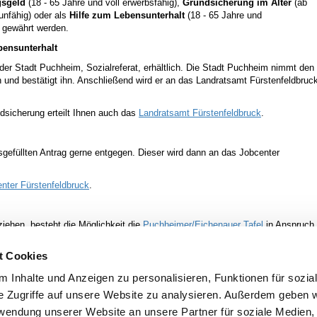
gsgeld
(18 - 65 Jahre und voll erwerbsfähig),
Grundsicherung im Alter
(ab
unfähig) oder als
Hilfe zum Lebensunterhalt
(18 - 65 Jahre und
 gewährt werden.
bensunterhalt
der Stadt Puchheim, Sozialreferat, erhältlich. Die Stadt Puchheim nimmt den
n und bestätigt ihn. Anschließend wird er an das Landratsamt Fürstenfeldbruc
dsicherung erteilt Ihnen auch das
Landratsamt Fürstenfeldbruck
.
gefüllten Antrag gerne entgegen. Dieser wird dann an das Jobcenter
nter Fürstenfeldbruck
.
ziehen, besteht die Möglichkeit die
Puchheimer/Eichenauer Tafel
in Anspruch
Sozialreferat.
t Cookies
 Inhalte und Anzeigen zu personalisieren, Funktionen für sozia
e Zugriffe auf unsere Website zu analysieren. Außerdem geben w
rwendung unserer Website an unsere Partner für soziale Medien