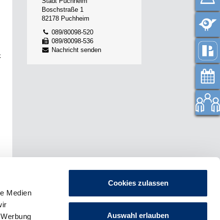
Stadt Puchheim
Boschstraße 1
82178 Puchheim
089/80098-520
089/80098-536
Nachricht senden
k
Cookies zulassen
le Medien
ir
Auswahl erlauben
, Werbung