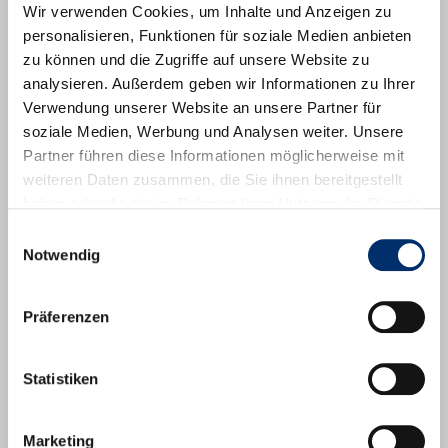
Wir verwenden Cookies, um Inhalte und Anzeigen zu
Interessierte, die den Schulweghelferdienst in Puchheim
personalisieren, Funktionen für soziale Medien anbieten
unterstützen. Viel Zeit brauchen Schulweghelfer:innen nicht
mitbringen, auch wer nur einmal pro Woche eine halbe Stunde
zu können und die Zugriffe auf unsere Website zu
Zeit hat, schließt eine Lücke und erhöht die Sicherheit der
analysieren. Außerdem geben wir Informationen zu Ihrer
Kinder. Die Einweisung erfolgt durch die Polizeiinspektion
Verwendung unserer Website an unsere Partner für
Germering, die Tätigkeit wird mit 4,50 Euro je Einsatz vergütet.
Interessierte melden sich bitte per E-Mail an
schulweghelfer-
soziale Medien, Werbung und Analysen weiter. Unsere
puc@web.de
.
Partner führen diese Informationen möglicherweise mit
Zuletzt aktualisiert im Oktober 2025.
weiteren Daten zusammen, die Sie ihnen bereitgestellt
haben oder die sie im Rahmen Ihrer Nutzung der Dienste
gesammelt haben.
Einwilligungsauswahl
Kontakt
Notwendig
Sozialreferat
Stadt Puchheim
Boschstraße 1
Präferenzen
82178 Puchheim
089/80098-0
089/80098-536
Statistiken
Nachricht senden
Marketing