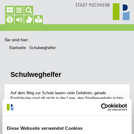
Sie sind hier:
Startseite
Schulweghelfer
Schulweghelfer
Auf dem Weg zur Schule lauern viele Gefahren, gerade
Erstklässler sind oft nicht in der Lage, den Straßenverkehr richtig
einzuschätzen. Die Grundschüler:innen benötigen für den
Schulweg Unterstützung von Schulweghelfer:innen, die zum
richtigen Verhalten im Straßenverkehr anleiten und die
Schulkinder auf besondere Gefahrensituationen hinweisen.
Diese Webseite verwendet Cookies
Die Stadt Puchheim, die Grundschulen und der Deutsche
Kinderschutzbund Kreisverband Fürstenfeldbruck suchen daher