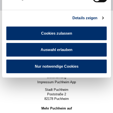
Details zeigen
Rathaus
Stadtleben
Politik
Cookies zulassen
Wirtschaft
Karriere
Pressemitteilungen
Auswahl erlauben
Impressum
Datenschutz
Datenschutzeinstellungen
Nur notwendige Cookies
Barrierefreiheit
Sitemap
Seitenanfang
Impressum Puchheim App
Stadt Puchheim
Poststraße 2
82178 Puchheim
Mehr Puchheim auf