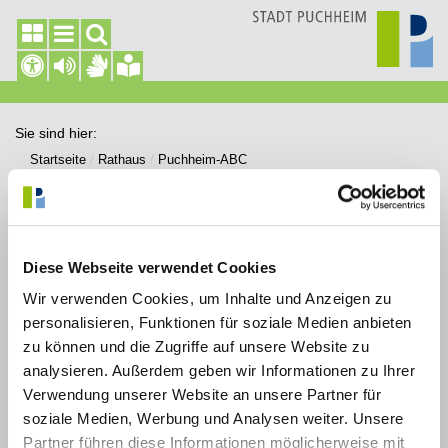
Sie sind hier:
Startseite
Rathaus
Puchheim-ABC
Puchheim-ABC
Diese Webseite verwendet Cookies
Wir verwenden Cookies, um Inhalte und Anzeigen zu
A
B
D
E
F
G
H
I
J
K
L
personalisieren, Funktionen für soziale Medien anbieten
zu können und die Zugriffe auf unsere Website zu
M
N
O
P
R
S
T
U
V
W
analysieren. Außerdem geben wir Informationen zu Ihrer
Z
Verwendung unserer Website an unsere Partner für
soziale Medien, Werbung und Analysen weiter. Unsere
Bücherkästen und Tauschschrank
Partner führen diese Informationen möglicherweise mit