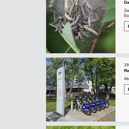
Da
Zw
Ei
19
Re
Ab