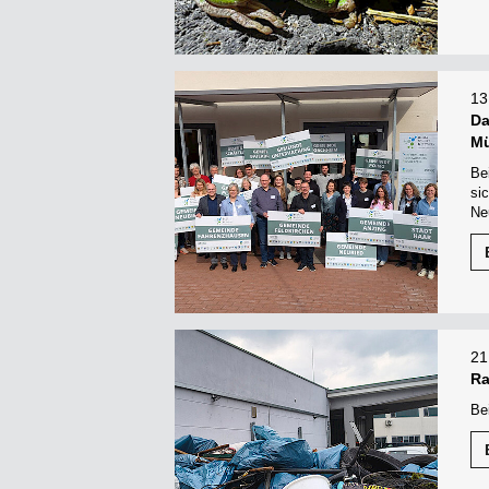
13
Da
M
Be
si
Ne
21
Ra
Be