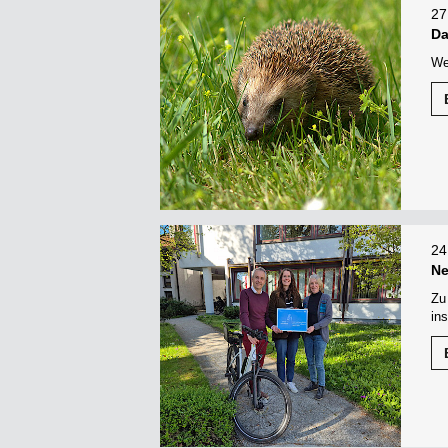
27
Da
We
24
Ne
Zu
in