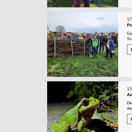
17
Pr
Ge
Sc
13
Am
Di
da