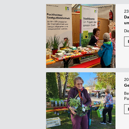
23
Da
un
Di
20
Ge
Be
Pa